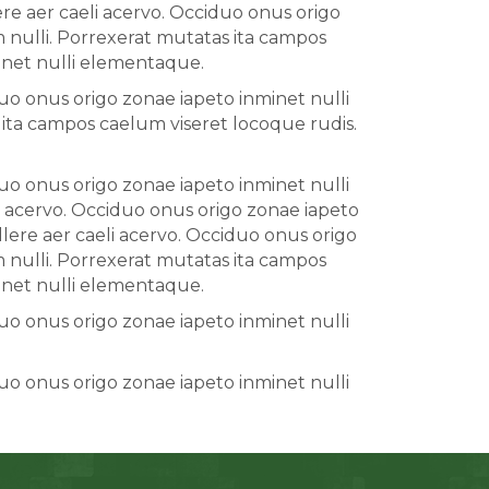
re aer caeli acervo. Occiduo onus origo
nulli. Porrexerat mutatas ita campos
minet nulli elementaque.
uo onus origo zonae iapeto inminet nulli
ta campos caelum viseret locoque rudis.
uo onus origo zonae iapeto inminet nulli
i acervo. Occiduo onus origo zonae iapeto
lere aer caeli acervo. Occiduo onus origo
nulli. Porrexerat mutatas ita campos
minet nulli elementaque.
uo onus origo zonae iapeto inminet nulli
uo onus origo zonae iapeto inminet nulli