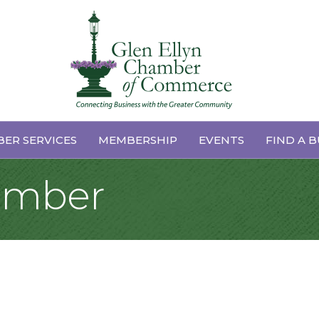
ER SERVICES
MEMBERSHIP
EVENTS
FIND A B
hamber